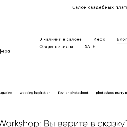
Салон свадебных платьев Marry 
В наличии в салоне
Инфо
Бло
Сборы невесты
SALE
agazine
wedding inspiration
fashion photoshoot
photoshoot marry 
Workshop: Вы верите в сказку