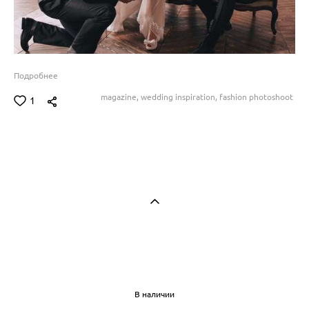
Подробнее
magazine,
wedding inspiration,
fashion photoshoot
1
МАГАЗИН
В наличии