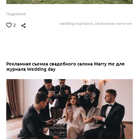
Подробнее
wedding inspiration,
photoshoot marry me
2
Рекламная съемка свадебного салона Marry me для
журнала Wedding day