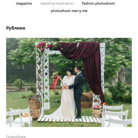
magazine
wedding inspiration
fashion photoshoot
photoshoot marry me
Рублино
Подробнее