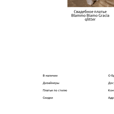
Свадебное платье
Blammo Biamo Gracia
glitter
МАГАЗИН
И
В наличии
О б
Дизайнеры
Дос
Платья по стилю
Кон
Скидки
Адр