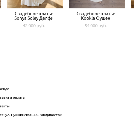
Свадебное платье
Свадебное платье
Sonya Soley Делфи
Kookla Оушен
42 000 pуб.
54 000 pуб.
НФО
БЛОГ
ренде
тавка и оплата
такты
ес: ул. Пушкинская, 46, Владивосток