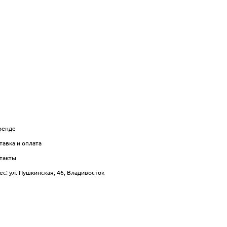
НФО
БЛОГ
ренде
тавка и оплата
такты
ес: ул. Пушкинская, 46, Владивосток
сайт от vigbo