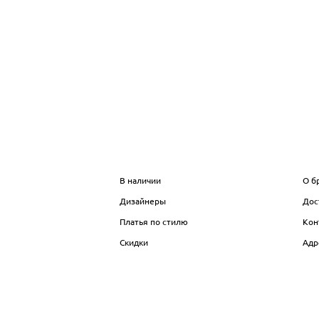
МАГАЗИН
И
В наличии
О б
Дизайнеры
Дос
Платья по стилю
Кон
Скидки
Адр